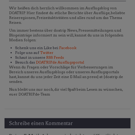
Wir heißen dich herzlich willkommen im Ausflugsblog von
DOATRIP. Hier findest du etliche Berichte über Ausflüge, beliebte
Reiseregionen, Freizeitaktivitäten und alles rund um das Thema
Reisen.
Um immer bestens über doatrip News, Pressemitteilungen und
Blogeinträge informiert zu sein will, kannst du uns in folgenden
Medien folgen:
Schenk uns ein Like bei
Facebook
Folge uns auf
Twitter
Schaut in unsere
RSS Feeds
Besuch das
DOATRIP.de Ausflugsportal
Wenn du Fragen oder Vorschläge für Verbesserungen im
Bereich unseres Ausflugsblogs oder unseres Ausflugsportals
hast, kannst du uns jeder Zeit eine E-Mail an press{-at-}doatrip.de
senden.
Nun bleibt uns nur noch, dir viel Spaß beim Lesen zu wünschen,
euer DOATRIP.de-Team
Schreibe einen Kommentar