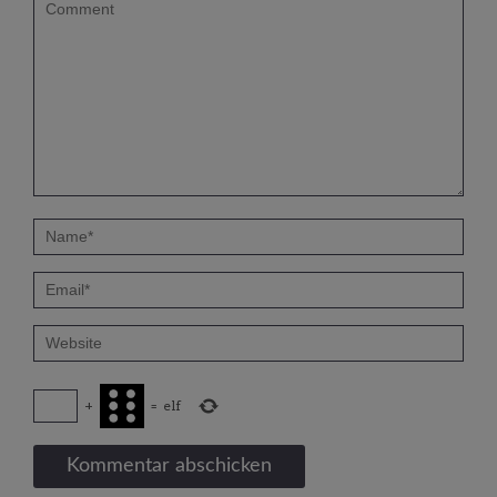
+
=
elf