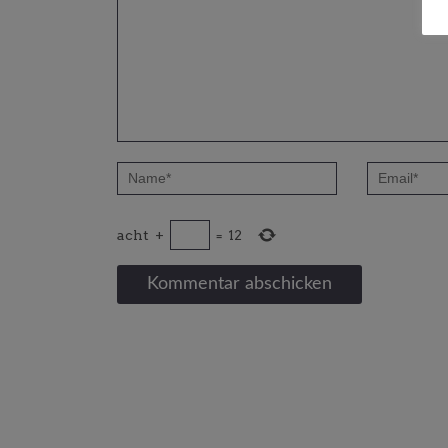
acht
+
=
12