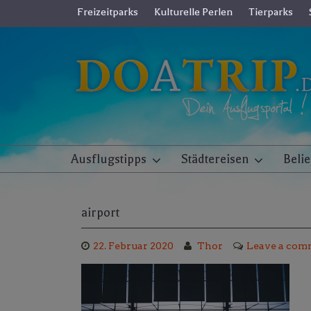
Skip
Freizeitparks
Kulturelle Perlen
Tierparks
to
content
Ausflugstipps
Städtereisen
Beli
airport
22. Februar 2020
Thor
Leave a com