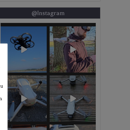
@Instagram
b
zu
n