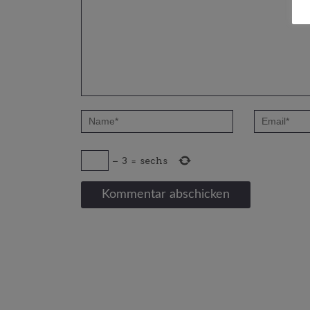
−
3
=
sechs