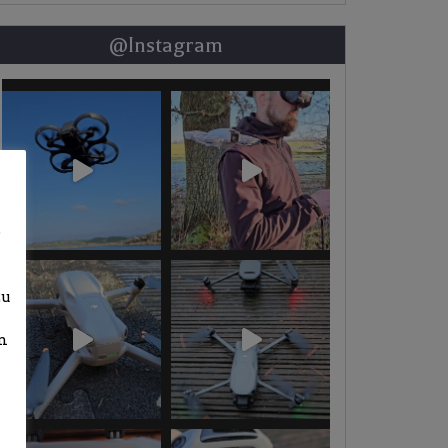
@Instagram
b
zu
n