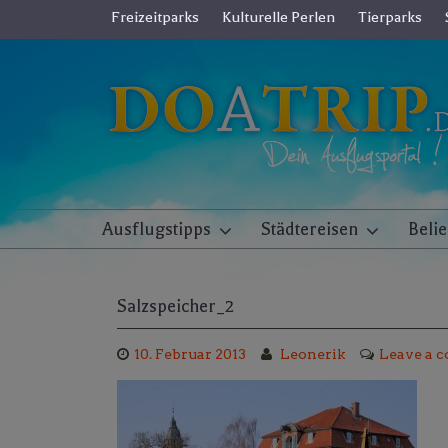
Skip
Freizeitparks
Kulturelle Perlen
Tierparks
to
content
Ausflugstipps
Städtereisen
Beli
Salzspeicher_2
10. Februar 2013
Leonerik
Leave a 