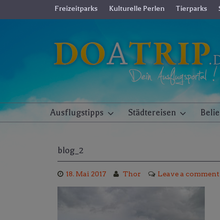
Skip
Freizeitparks
Kulturelle Perlen
Tierparks
to
content
Ausflugstipps
Städtereisen
Beli
blog_2
18. Mai 2017
Thor
Leave a comment