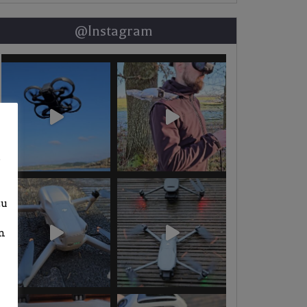
@Instagram
b
zu
n