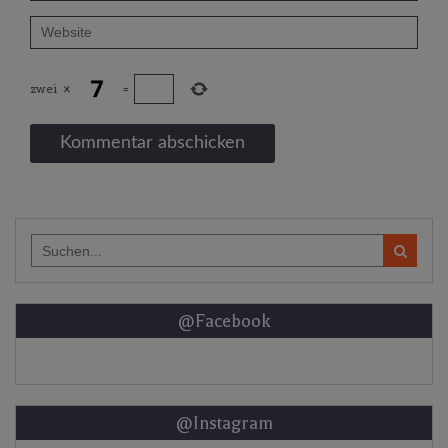
zwei
×
=
Search
for:
@Facebook
@Instagram