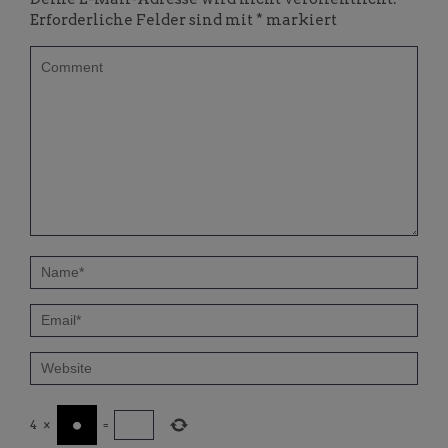
Erforderliche Felder sind mit
*
markiert
4
×
=