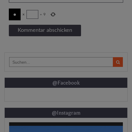
×
=
9
Search
for:
@Facebook
@Instagram