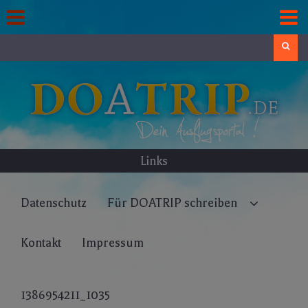
Skip
to
content
Search
Links
Datenschutz
Für DOATRIP schreiben
Kontakt
Impressum
1386954211_1035