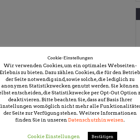
Cookie-Einstellungen
Wir verwenden Cookies, um ein optimales Webseiten-
Erlebnis zu bieten. Dazu zählen Cookies, die für den Betrie
der Seite notwendig sind, sowie solche, die lediglich zu
anonymen Statistikzwecken genutzt werden. Sie können
elbst entscheiden, die Statistikzwecke per Opt-Out Option 
deaktivieren. Bitte beachten Sie, dass auf Basis Ihrer
icht.
Erforderliche Felder sind mit
*
markiert
Einstellungen womöglich nicht mehr alle Funktionalitäte
der Seite zur Verfügung stehen. Weitere Informationen
finden Sie in unseren
Datenschutzhinweisen
.
Cookie Einstellungen
Bestätigen