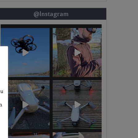
@Instagram
b
zu
n