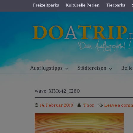
Skip
Freizeitparks
Kulturelle Perlen
Tierparks
to
content
Ausflugstipps
Städtereisen
Beli
wave-3131642_1280
14. Februar 2018
Thor
Leave a com