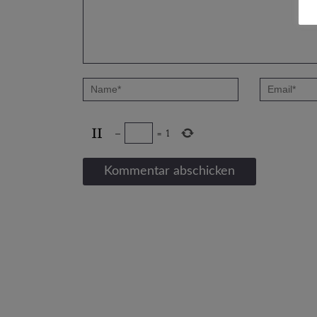
−
=
1