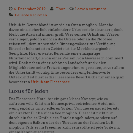
4. Dezember 2019
Thor
Leave a comment
Beliebte Regionen
Urlaub in Deutschland ist an vielen Orten möglich. Manche
davon sind sicherlich einladendere Urlaubsziele als andere, doch
bleibt die Auswahl immer groß. Wer seinen Urlaub am Wasser
verbringen, jedoch nicht an die Ostsee oder an die Nordsee
reisen will, dem stehen viele Binnengewässer zur Verfügung.
Eines der bekanntesten Gebiete ist die Mecklenburgische
Seenplatte. Hier erwartet Reisende eine einzigartige
Naturlandschaft, die von einer Vielzahl von Gewässern dominiert
wird. Doch neben einer schönen Landschaft und vielen
Möglichkeiten seine Freizeit angenehm zu gestalten, ist vor allem
die Unterkunft wichtig. Eine besonders empfehlenswerte
Unterkunft ist hierbei das Fleesensee Resort & Spa für einen ganz
besonderen
Urlaub am Fleesensee
.
Luxus für jeden
Das Fleesensee Hotel hat ein ganz klares Konzept, wie es
auftreten will. Es ist ein kleines, privat betriebenes Hotel, mit
wenigen, dafür umso edleren Suiten. Von diesen aus ist bereits
ein direkter Blick auf den See möglich. Dieser ist nicht nur
durch ein freies Umfeld des Hotels ungehindert, sondern auf
dem eigenen Balkon oder der Terrasse an der frischen Luft
möglich. Falls es im Freien zu kühl sein sollte, ist jede Suite mit
einem Kamin ausgestattet.