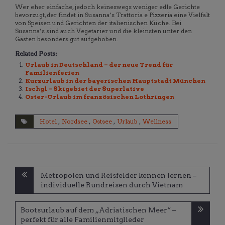
Wer eher einfache, jedoch keineswegs weniger edle Gerichte
bevorzugt, der findet in Susanna’s Trattoria e Pizzeria eine Vielfalt
von Speisen und Gerichten der italienischen Küche. Bei
Susanna’s sind auch Vegetarier und die kleinsten unter den
Gästen besonders gut aufgehoben.
Related Posts:
Urlaub in Deutschland – der neue Trend für
Familienferien
Kurzurlaub in der bayerischen Hauptstadt München
Ischgl – Skigebiet der Superlative
Oster-Urlaub im französischen Lothringen
Hotel
,
Nordsee
,
Ostsee
,
Urlaub
,
Wellness
Beitragsnavigation
Metropolen und Reisfelder kennen lernen –
individuelle Rundreisen durch Vietnam
Bootsurlaub auf dem „Adriatischen Meer“ –
perfekt für alle Familienmitglieder