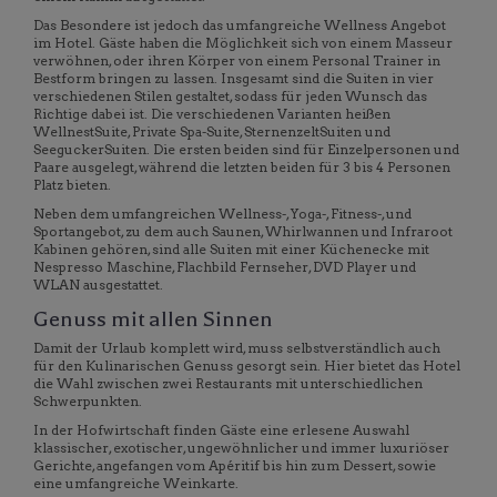
Das Besondere ist jedoch das umfangreiche Wellness Angebot
im Hotel. Gäste haben die Möglichkeit sich von einem Masseur
verwöhnen, oder ihren Körper von einem Personal Trainer in
Bestform bringen zu lassen. Insgesamt sind die Suiten in vier
verschiedenen Stilen gestaltet, sodass für jeden Wunsch das
Richtige dabei ist. Die verschiedenen Varianten heißen
WellnestSuite, Private Spa-Suite, SternenzeltSuiten und
SeeguckerSuiten. Die ersten beiden sind für Einzelpersonen und
Paare ausgelegt, während die letzten beiden für 3 bis 4 Personen
Platz bieten.
Neben dem umfangreichen Wellness-, Yoga-, Fitness-, und
Sportangebot, zu dem auch Saunen, Whirlwannen und Infraroot
Kabinen gehören, sind alle Suiten mit einer Küchenecke mit
Nespresso Maschine, Flachbild Fernseher, DVD Player und
WLAN ausgestattet.
Genuss mit allen Sinnen
Damit der Urlaub komplett wird, muss selbstverständlich auch
für den Kulinarischen Genuss gesorgt sein. Hier bietet das Hotel
die Wahl zwischen zwei Restaurants mit unterschiedlichen
Schwerpunkten.
In der Hofwirtschaft finden Gäste eine erlesene Auswahl
klassischer, exotischer, ungewöhnlicher und immer luxuriöser
Gerichte, angefangen vom Apéritif bis hin zum Dessert, sowie
eine umfangreiche Weinkarte.