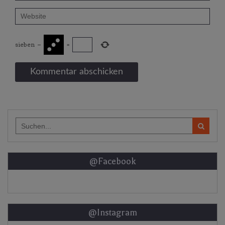
sieben
−
=
Search
for:
@Facebook
@Instagram