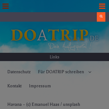
Skip
to
content
Search
Links
Datenschutz
Für DOATRIP schreiben
Kontakt
Impressum
Havana – (c) Emanuel Haas / unsplash