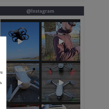
@Instagram
b
zu
n