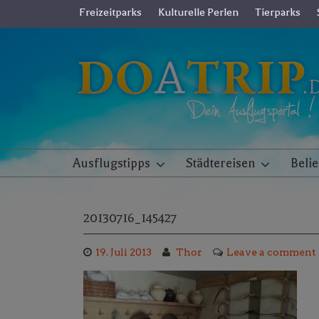
Skip
Freizeitparks
Kulturelle Perlen
Tierparks
to
content
Ausflugstipps
Städtereisen
Beli
20130716_145427
19. Juli 2013
Thor
Leave a comment