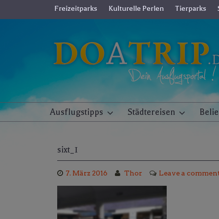
Skip
Freizeitparks
Kulturelle Perlen
Tierparks
to
content
Ausflugstipps
Städtereisen
Beli
sixt_1
7. März 2016
Thor
Leave a commen