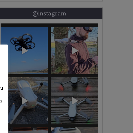
@Instagram
b
zu
n