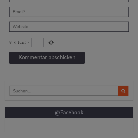
9
×
fünf
=
Search
for:
@Facebook