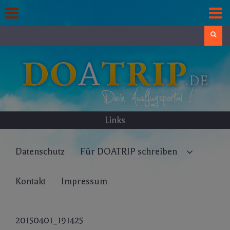
Skip
to
content
Search
Links
Datenschutz
Für DOATRIP schreiben
Kontakt
Impressum
20150401_191425