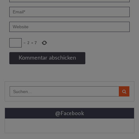
−
2
=
7
Search
for:
@Facebook