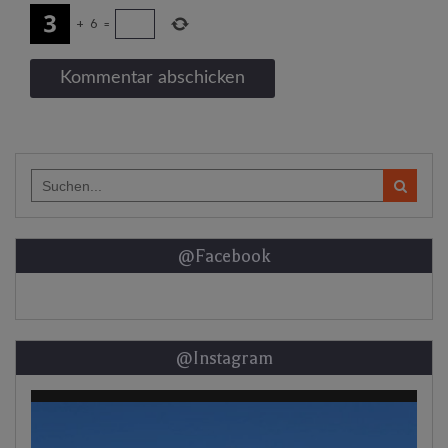
+
6
=
Search
for:
@Facebook
@Instagram