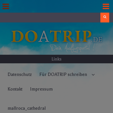
Skip
to
content
Search
Links
Datenschutz
Für DOATRIP schreiben
Kontakt
Impressum
mallroca_cathedral