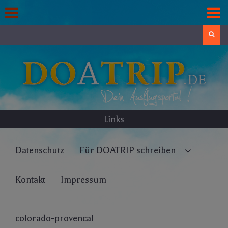
Skip
to
content
Search
Links
Datenschutz
Für DOATRIP schreiben
Kontakt
Impressum
colorado-provencal