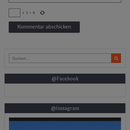
+
5
=
8
Search
for:
@Facebook
@Instagram