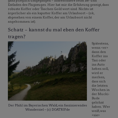
ganz pfleglich umgegangen – insbesondere beim Be- und
Entladen des Flugzeuges. Hier hat mir die Erfahrung gezeigt, dass
robuste Koffer oder Taschen Gold wert sind. Nichts ist
ärgerlicher als ein kaputter Koffer am Urlaubsort – (ok,
abgesehen von einem Koffer, der am Urlaubsort nicht
angekommen ist).
Schatz – kannst du mal eben den Koffer
tragen?
Spätestens,
wenn <er>
dann den
Koffer ins
Taxi oder
ins Auto
heben soll,
wird er
merken,
dass sich
die letzten
Wochen in
der Mucki-
Bude
gelohnt
Der Pfahl im Bayerischen Wald, ein faszinierendes
haben. Wer
Wanderziel – (c) DOATRIP.de
weiß, was
<sie>