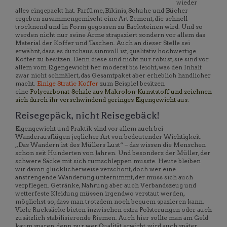
wieder
alles eingepackt hat. Parfüme, Bikinis, Schuhe und Bücher
ergeben zusammengemischt eine Art Zement, die schnell
trocknend und in Form gegossen zu Backsteinen wird. Und so
werden nicht nur seine Arme strapaziert sondern vor allem das
Material der Koffer und Taschen. Auch an dieser Stelle sei
erwähnt, dass es durchaus sinnvoll ist, qualitativ hochwertige
Koffer zu besitzen. Denn diese sind nicht nur robust, sie sind vor
allem vom Eigengewicht her moderat bis leicht, was den Inhalt
zwar nicht schmälert, das Gesamtpaket aber erheblich handlicher
macht.
Einige Stratic Koffer
zum Beispiel besitzen
eine
Polycarbonat-Schale aus Makrolon-Kunststoff und zeichnen
sich durch ihr verschwindend geringes Eigengewicht aus.
Reisegepäck, nicht Reisegebäck!
Eigengewicht und Praktik sind vor allem auch bei
Wanderausflügen jeglicher Art von bedeutender Wichtigkeit.
„Das Wandern ist des Müllers Lust“ – das wissen die Menschen
schon seit Hunderten von Jahren. Und besonders der Müller, der
schwere Säcke mit sich rumschleppen musste. Heute bleiben
wir davon glücklicherweise verschont, doch wer eine
anstrengende Wanderung unternimmt, der muss sich auch
verpflegen. Getränke, Nahrung aber auch Verbandszeug und
wetterfeste Kleidung müssen irgendwo verstaut werden,
möglichst so, dass man trotzdem noch bequem spazieren kann.
Viele Rucksäcke bieten inzwischen extra Polsterungen oder auch
zusätzlich stabilisierende Riemen. Auch hier sollte man am Geld
kaum sparen, denn nur wer Qualität erwirbt, wird auch später