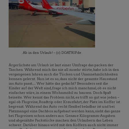
Ab in den Urlaub! – (c) DOATRIP.de
Ärgerlichste am Urlaub ist laut einer Umfrage das packen der
Taschen. Während mich das nie all zusehr störte, habe ich in den
vergangenen Jahren auch die Tücken und Unannehmlichkeiten
kennen gelernt. Nun ist es so, dass nicht der gesamte Hausstand
ins Auto passt… Wer hätte das gedacht? Besonders seit die
Kinder auf der Welt sind, frage ich mich manchmal, ob es nicht
einfacher wäre, in einem Wohnmobil zu hausen. Doch Spaß
beiseite. Wer kennt das Problem nicht, es trifft so gut wie jeden –
egal ob Flugreise, Roadtrip oder Kreuzfahrt, der Platz im Koffer ist
begrenzt. Während das Auto recht flexibel beladbar ist und bei
Platzmangel eine Dachbox aufgebaut werden kann, sieht das ganze
bei Flugreisen schon anders aus. Genaue Kilogramm-Angaben
und abgezählte Packstücke machen den Urlaubern das Leben
schwer. Darüber hinaus wird mit den Koffern auch nicht immer