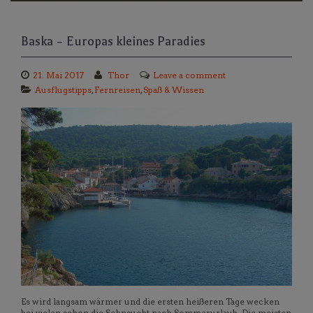
Baska – Europas kleines Paradies
21. Mai 2017
Thor
Leave a comment
Ausflugstipps
,
Fernreisen
,
Spaß & Wissen
Es wird langsam wärmer und die ersten heißeren Tage wecken
bei vielen schon die Sehnsucht nach Sommerurlaub. Die meisten