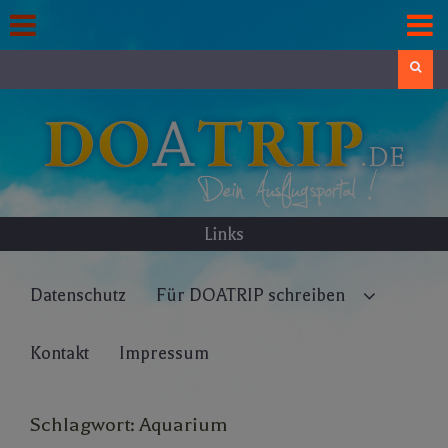
Skip
to
content
Search
Links
Datenschutz
Für DOATRIP schreiben
Kontakt
Impressum
Schlagwort:
Aquarium