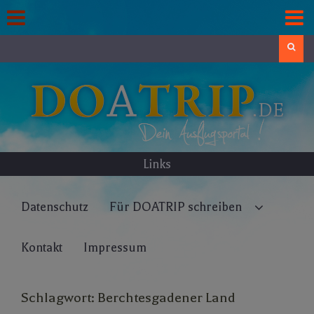
Skip
to
content
Search
Links
Datenschutz
Für DOATRIP schreiben
Kontakt
Impressum
Schlagwort:
Berchtesgadener Land