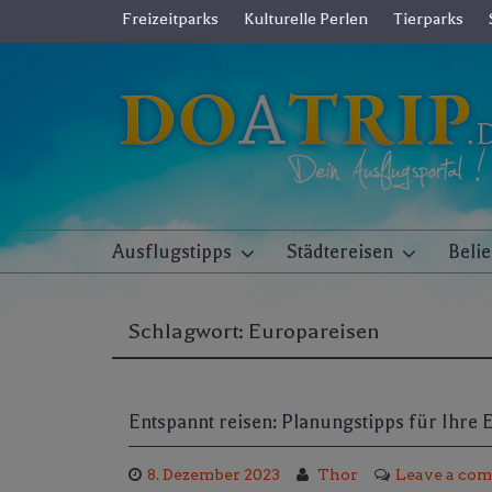
Skip
Freizeitparks
Kulturelle Perlen
Tierparks
to
content
Ausflugstipps
Städtereisen
Beli
Schlagwort:
Europareisen
Entspannt reisen: Planungstipps für Ihre
8. Dezember 2023
Thor
Leave a co