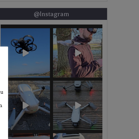
@Instagram
b
zu
n