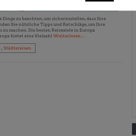
e Dinge zu beachten, um sicherzustellen, dass Ihre
finden Sie nützliche Tipps und Ratschläge, um Ihre
 zu machen. Die besten Reiseziele in Europa
ropa bietet eine Vielzahl
Weiterlesen…
n
,
Städtereisen