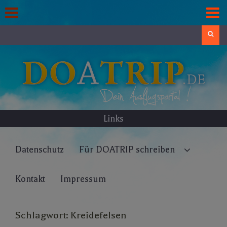
Skip
to
content
Search
Links
Datenschutz
Für DOATRIP schreiben
Kontakt
Impressum
Schlagwort:
Kreidefelsen