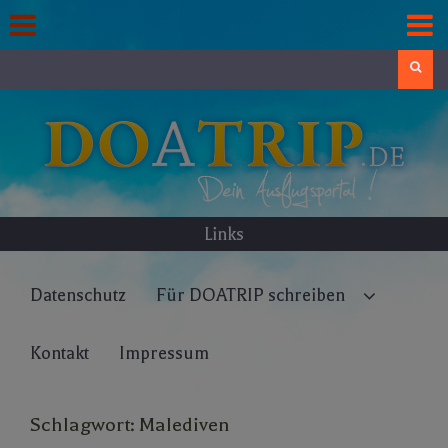
Skip
to
content
Search
Links
Datenschutz
Für DOATRIP schreiben
Kontakt
Impressum
Schlagwort:
Malediven