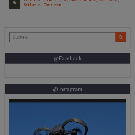
Sri Lanka
,
Touristen
Search
for:
@Facebook
@Instagram