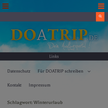
Skip
to
content
Search
Links
Datenschutz
Für DOATRIP schreiben
Kontakt
Impressum
Schlagwort:
Winterurlaub