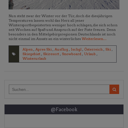
Nun steht zwar der Winter vor der Tür, doch die diesjährigen
Temperaturen lassen wohl das Herz all jener
Wintersportbegeisterten weniger hoch schlagen, die sich schon
seit Wochen auf Spaß und Anspruch auf der Piste freuen. Denn
besonders in den Mittelgebirgsregionen Deutschlands ist noch
nicht einmal im Ansatz an ein winterliches
Weiterlesen…
Alpen
,
Apres Ski
,
Ausflug
,
Ischgl
,
Österreich
,
Ski
,
Skiegebiet
,
Skiresort
,
Snowboard
,
Urlaub
,
Winterurlaub
Search
for:
@Facebook