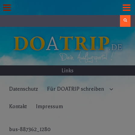
Skip
to
content
Search
Links
Datenschutz
Für DOATRIP schreiben
Kontakt
Impressum
bus-887362_1280