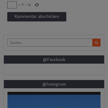
+
9
=
14
Search
for:
@Facebook
@Instagram