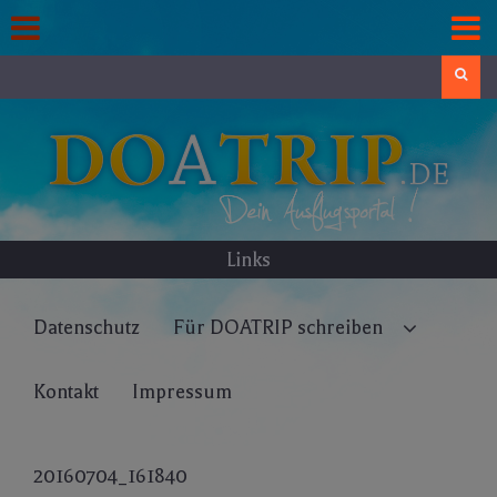
Skip
to
content
Search
Links
Datenschutz
Für DOATRIP schreiben
Kontakt
Impressum
20160704_161840