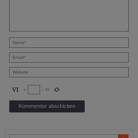
+
=
11
Search