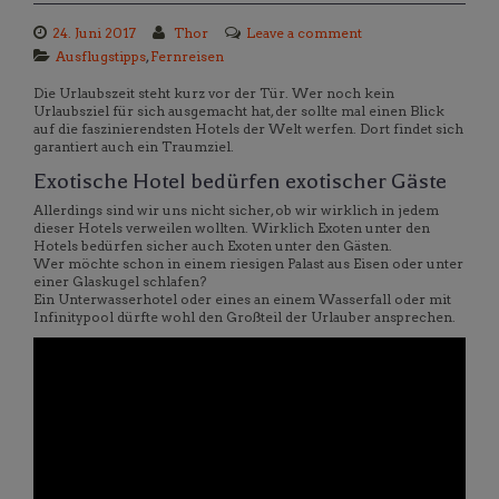
24. Juni 2017
Thor
Leave a comment
Ausflugstipps
,
Fernreisen
Die Urlaubszeit steht kurz vor der Tür. Wer noch kein
Urlaubsziel für sich ausgemacht hat, der sollte mal einen Blick
auf die faszinierendsten Hotels der Welt werfen. Dort findet sich
garantiert auch ein Traumziel.
Exotische Hotel bedürfen exotischer Gäste
Allerdings sind wir uns nicht sicher, ob wir wirklich in jedem
dieser Hotels verweilen wollten. Wirklich Exoten unter den
Hotels bedürfen sicher auch Exoten unter den Gästen.
Wer möchte schon in einem riesigen Palast aus Eisen oder unter
einer Glaskugel schlafen?
Ein Unterwasserhotel oder eines an einem Wasserfall oder mit
Infinitypool dürfte wohl den Großteil der Urlauber ansprechen.