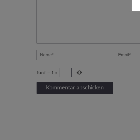
fünf
−
1
=