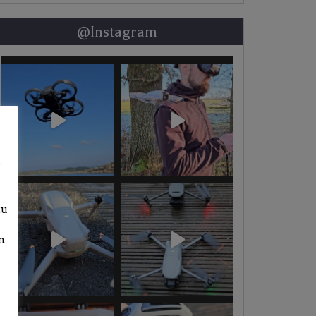
@Instagram
b
zu
n