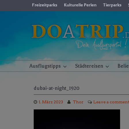
Skip
Freizeitparks
Kulturelle Perlen
Tierparks
to
content
Ausflugstipps
Städtereisen
Beli
dubai-at-night_1920
1. März 2023
Thor
Leave a commen