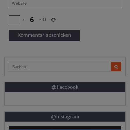
+
=
11
Search
for:
@Facebook
@Instagram