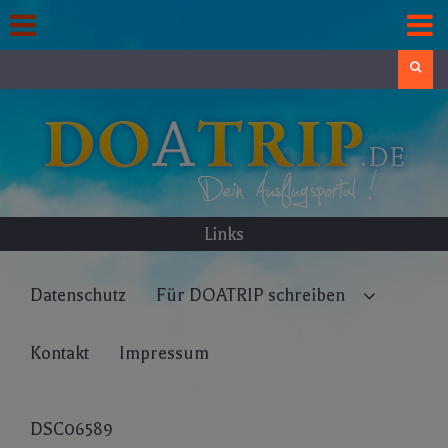
Skip
to
content
Search
Links
Datenschutz
Für DOATRIP schreiben
Kontakt
Impressum
DSC06589