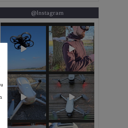
@Instagram
b
zu
n