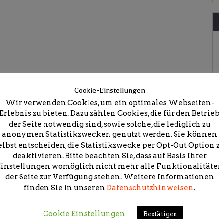
Cookie-Einstellungen
Wir verwenden Cookies, um ein optimales Webseiten-
eine neue Anlage – Masterplan Zoo der Zukunft
Erlebnis zu bieten. Dazu zählen Cookies, die für den Betrie
der Seite notwendig sind, sowie solche, die lediglich zu
anonymen Statistikzwecken genutzt werden. Sie können
elbst entscheiden, die Statistikzwecke per Opt-Out Option 
deaktivieren. Bitte beachten Sie, dass auf Basis Ihrer
Einstellungen womöglich nicht mehr alle Funktionalitäte
der Seite zur Verfügung stehen. Weitere Informationen
icht.
Erforderliche Felder sind mit
*
markiert
finden Sie in unseren
Datenschutzhinweisen
.
Cookie Einstellungen
Bestätigen