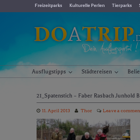
Skip
Freizeitparks
Kulturelle Perlen
Tierparks
to
content
Ausflugstipps
Städtereisen
Beli
21_Spatenstich – Faber Rasbach Junhold B
11. April 2013
Thor
Leave a commen