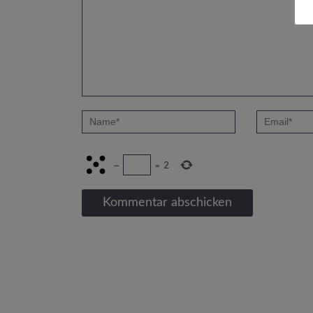
−
=
2