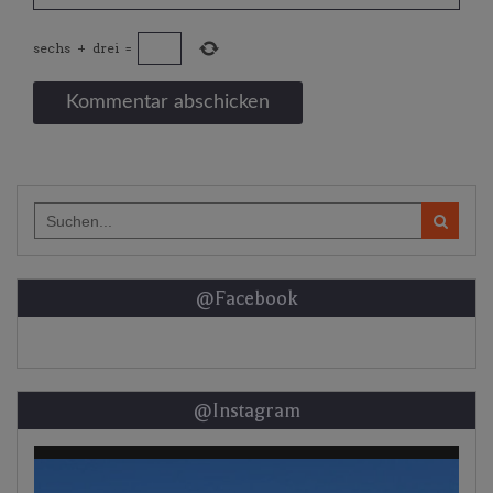
sechs
+
drei
=
Search
for:
@Facebook
@Instagram