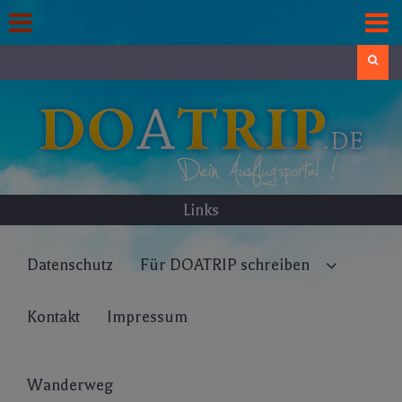
Skip
to
content
Search
Links
Datenschutz
Für DOATRIP schreiben
Kontakt
Impressum
Wanderweg