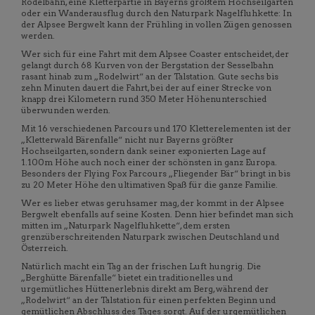
Rodelbahn, eine Kletterpartie in Bayerns größtem Hochseilgarten
oder ein Wanderausflug durch den Naturpark Nagelfluhkette: In
der Alpsee Bergwelt kann der Frühling in vollen Zügen genossen
werden.
Wer sich für eine Fahrt mit dem Alpsee Coaster entscheidet, der
gelangt durch 68 Kurven von der Bergstation der Sesselbahn
rasant hinab zum „Rodelwirt“ an der Talstation. Gute sechs bis
zehn Minuten dauert die Fahrt, bei der auf einer Strecke von
knapp drei Kilometern rund 350 Meter Höhenunterschied
überwunden werden.
Mit 16 verschiedenen Parcours und 170 Kletterelementen ist der
„Kletterwald Bärenfalle“ nicht nur Bayerns größter
Hochseilgarten, sondern dank seiner exponierten Lage auf
1.100m Höhe auch noch einer der schönsten in ganz Europa.
Besonders der Flying Fox Parcours „Fliegender Bär“ bringt in bis
zu 20 Meter Höhe den ultimativen Spaß für die ganze Familie.
Wer es lieber etwas geruhsamer mag, der kommt in der Alpsee
Bergwelt ebenfalls auf seine Kosten. Denn hier befindet man sich
mitten im „Naturpark Nagelfluhkette“, dem ersten
grenzüberschreitenden Naturpark zwischen Deutschland und
Österreich.
Natürlich macht ein Tag an der frischen Luft hungrig. Die
„Berghütte Bärenfalle“ bietet ein traditionelles und
urgemütliches Hüttenerlebnis direkt am Berg, während der
„Rodelwirt“ an der Talstation für einen perfekten Beginn und
gemütlichen Abschluss des Tages sorgt. Auf der urgemütlichen