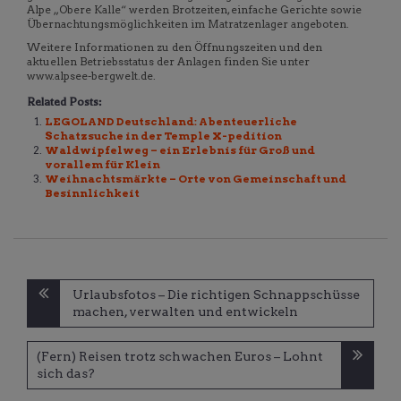
Alpe „Obere Kalle“ werden Brotzeiten, einfache Gerichte sowie
Übernachtungsmöglichkeiten im Matratzenlager angeboten.
Weitere Informationen zu den Öffnungszeiten und den
aktuellen Betriebsstatus der Anlagen finden Sie unter
www.alpsee-bergwelt.de.
Related Posts:
LEGOLAND Deutschland: Abenteuerliche
Schatzsuche in der Temple X-pedition
Waldwipfelweg – ein Erlebnis für Groß und
vorallem für Klein
Weihnachtsmärkte – Orte von Gemeinschaft und
Besinnlichkeit
Beitragsnavigation
Urlaubsfotos – Die richtigen Schnappschüsse
machen, verwalten und entwickeln
(Fern) Reisen trotz schwachen Euros – Lohnt
sich das?