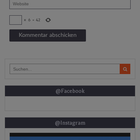
×
6
=
42
Search
for:
@Facebook
@Instagram