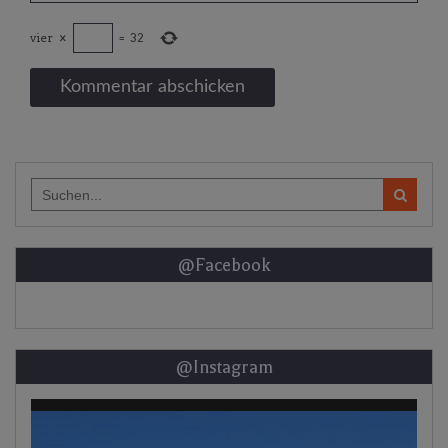
vier
×
=
32
Search
for:
@Facebook
@Instagram