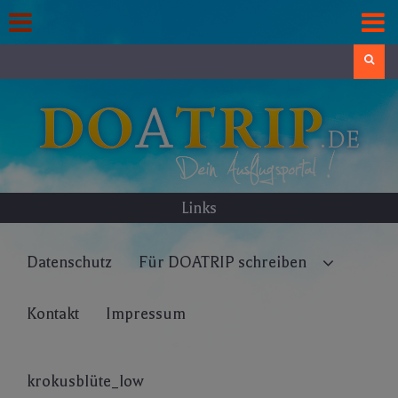
Skip
to
content
Search
Links
Datenschutz
Für DOATRIP schreiben
Kontakt
Impressum
krokusblüte_low