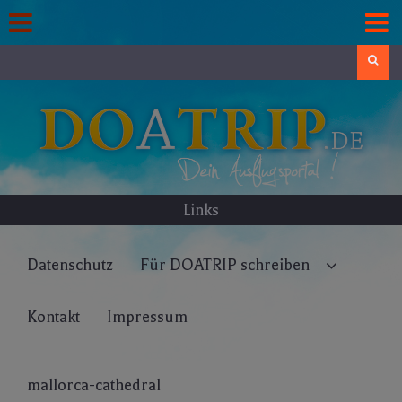
Skip
to
content
Search
Links
Datenschutz
Für DOATRIP schreiben
Kontakt
Impressum
mallorca-cathedral