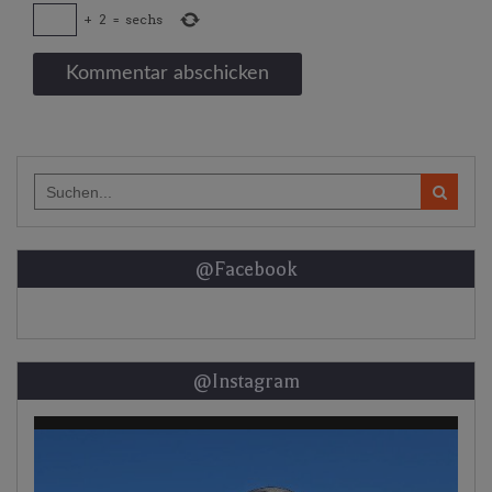
+
2
=
sechs
Search
for:
@Facebook
@Instagram