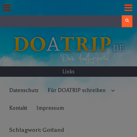
Skip
to
content
Search
Links
Datenschutz
Für DOATRIP schreiben
Kontakt
Impressum
Schlagwort:
Gotland