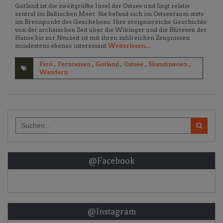
Gotland ist die zweitgrößte Insel der Ostsee und liegt relativ
zentral im Baltischen Meer. Sie befand sich im Ostseeraum stets
im Brennpunkt des Geschehens. Ihre ereignisreiche Geschichte
von der archaischen Zeit über die Wikinger und die Blütezeit der
Hanse bis zur Neuzeit ist mit ihren zahlreichen Zeugnissen
mindestens ebenso interessant
Weiterlesen…
Farö
,
Fernreisen
,
Gotland
,
Ostsee
,
Skandinavien
,
Wandern
Search
for:
@Facebook
@Instagram