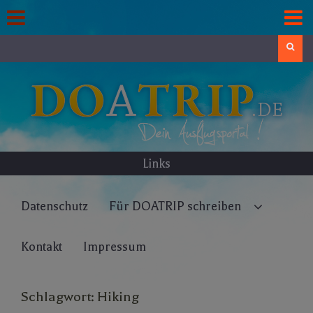
Skip
to
content
Search
Links
Datenschutz
Für DOATRIP schreiben
Kontakt
Impressum
Schlagwort:
Hiking