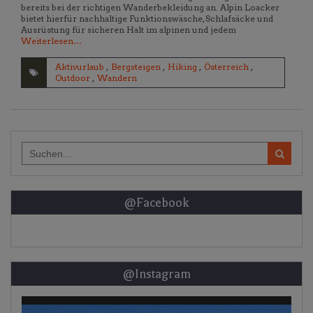
bereits bei der richtigen Wanderbekleidung an. Alpin Loacker
bietet hierfür nachhaltige Funktionswäsche, Schlafsäcke und
Ausrüstung für sicheren Halt im alpinen und jedem
Weiterlesen…
Aktivurlaub
,
Bergsteigen
,
Hiking
,
Österreich
,
Outdoor
,
Wandern
Search
for:
@Facebook
@Instagram