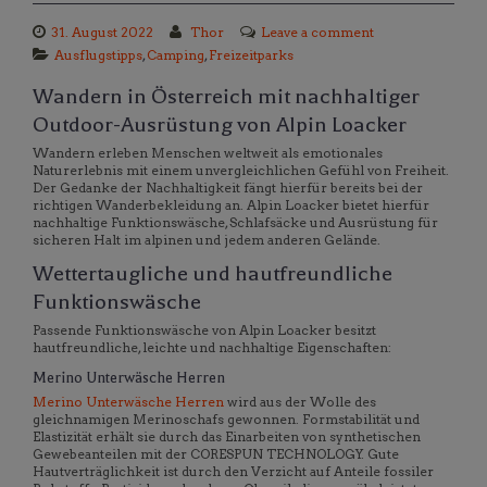
31. August 2022
Thor
Leave a comment
Ausflugstipps
,
Camping
,
Freizeitparks
Wandern in Österreich mit nachhaltiger
Outdoor-Ausrüstung von Alpin Loacker
Wandern erleben Menschen weltweit als emotionales
Naturerlebnis mit einem unvergleichlichen Gefühl von Freiheit.
Der Gedanke der Nachhaltigkeit fängt hierfür bereits bei der
richtigen Wanderbekleidung an. Alpin Loacker bietet hierfür
nachhaltige Funktionswäsche, Schlafsäcke und Ausrüstung für
sicheren Halt im alpinen und jedem anderen Gelände.
Wettertaugliche und hautfreundliche
Funktionswäsche
Passende Funktionswäsche von Alpin Loacker besitzt
hautfreundliche, leichte und nachhaltige Eigenschaften:
Merino Unterwäsche Herren
Merino Unterwäsche Herren
wird aus der Wolle des
gleichnamigen Merinoschafs gewonnen. Formstabilität und
Elastizität erhält sie durch das Einarbeiten von synthetischen
Gewebeanteilen mit der CORESPUN TECHNOLOGY. Gute
Hautverträglichkeit ist durch den Verzicht auf Anteile fossiler