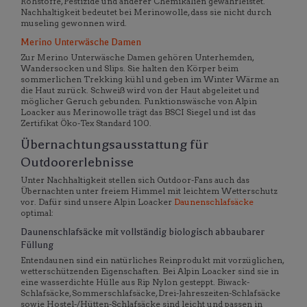
Rohstoffe, Pestizide und anderer Chemikalien gewährleistet.
Nachhaltigkeit bedeutet bei Merinowolle, dass sie nicht durch
museling gewonnen wird.
Merino Unterwäsche Damen
Zur Merino Unterwäsche Damen gehören Unterhemden,
Wandersocken und Slips. Sie halten den Körper beim
sommerlichen Trekking kühl und geben im Winter Wärme an
die Haut zurück. Schweiß wird von der Haut abgeleitet und
möglicher Geruch gebunden. Funktionswäsche von Alpin
Loacker aus Merinowolle trägt das BSCI Siegel und ist das
Zertifikat Öko-Tex Standard 100.
Übernachtungsausstattung für
Outdoorerlebnisse
Unter Nachhaltigkeit stellen sich Outdoor-Fans auch das
Übernachten unter freiem Himmel mit leichtem Wetterschutz
vor. Dafür sind unsere Alpin Loacker
Daunenschlafsäcke
optimal:
Daunenschlafsäcke mit vollständig biologisch abbaubarer
Füllung
Entendaunen sind ein natürliches Reinprodukt mit vorzüglichen,
wetterschützenden Eigenschaften. Bei Alpin Loacker sind sie in
eine wasserdichte Hülle aus Rip Nylon gesteppt. Biwack-
Schlafsäcke, Sommerschlafsäcke, Drei-Jahreszeiten-Schlafsäcke
sowie Hostel-/Hütten-Schlafsäcke sind leicht und passen in