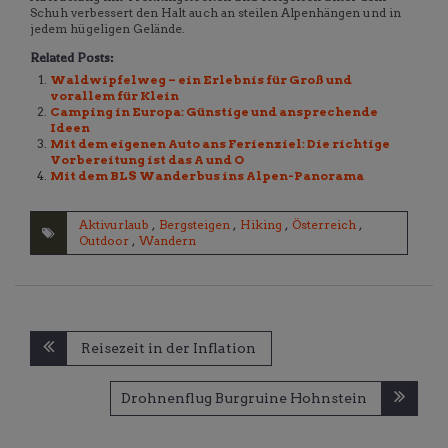
Schuh verbessert den Halt auch an steilen Alpenhängen und in
jedem hügeligen Gelände.
Related Posts:
Waldwipfelweg – ein Erlebnis für Groß und
vorallem für Klein
Camping in Europa: Günstige und ansprechende
Ideen
Mit dem eigenen Auto ans Ferienziel: Die richtige
Vorbereitung ist das A und O
Mit dem BLS Wanderbus ins Alpen-Panorama
Aktivurlaub
,
Bergsteigen
,
Hiking
,
Österreich
,
Outdoor
,
Wandern
Beitragsnavigation
Reisezeit in der Inflation
Drohnenflug Burgruine Hohnstein