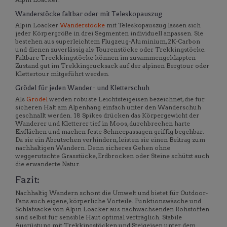
Wanderstöcke faltbar oder mit Teleskopauszug
Alpin Loacker
Wanderstöcke
mit Teleskopauszug lassen sich
jeder Körpergröße in drei Segmenten individuell anpassen. Sie
bestehen aus superleichtem Flugzeug-Aluminium, 2K-Carbon
und dienen zuverlässig als Tourenstöcke oder Trekkingstöcke.
Faltbare Treckkingstöcke können im zusammengeklappten
Zustand gut im Trekkingrucksack auf der alpinen Bergtour oder
Klettertour mitgeführt werden.
Grödel für jeden Wander- und Kletterschuh
Als
Grödel
werden robuste Leichtsteigeisen bezeichnet, die für
sicheren Halt am Alpenhang einfach unter den Wanderschuh
geschnallt werden. 18 Spikes drücken das Körpergewicht der
Wanderer und Kletterer tief in Moos, durchbrechen harte
Eisflächen und machen feste Schneepassagen griffig begehbar.
Da sie ein Abrutschen verhindern, leisten sie einen Beitrag zum
nachhaltigen Wandern. Denn sicheres Gehen ohne
weggerutschte Grasstücke, Erdbrocken oder Steine schützt auch
die erwanderte Natur.
Fazit:
Nachhaltig Wandern schont die Umwelt und bietet für Outdoor-
Fans auch eigene, körperliche Vorteile. Funktionswäsche und
Schlafsäcke von Alpin Loacker aus nachwachsenden Rohstoffen
sind selbst für sensible Haut optimal verträglich. Stabile
Ausrüstung mit Trekkingstöcken und Steigeisen unter dem