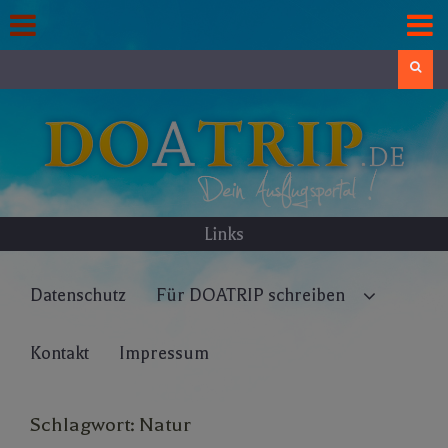
Skip
to
content
Search
Links
Datenschutz
Für DOATRIP schreiben
Kontakt
Impressum
Schlagwort:
Natur