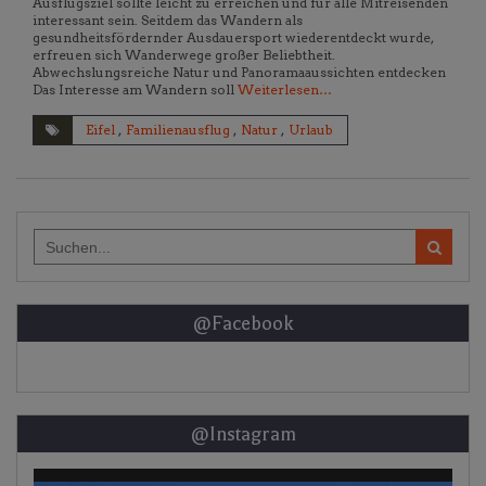
Ausflugsziel sollte leicht zu erreichen und für alle Mitreisenden
interessant sein. Seitdem das Wandern als
gesundheitsfördernder Ausdauersport wiederentdeckt wurde,
erfreuen sich Wanderwege großer Beliebtheit.
Abwechslungsreiche Natur und Panoramaaussichten entdecken
Das Interesse am Wandern soll
Weiterlesen…
Eifel
,
Familienausflug
,
Natur
,
Urlaub
Search
for:
@Facebook
@Instagram