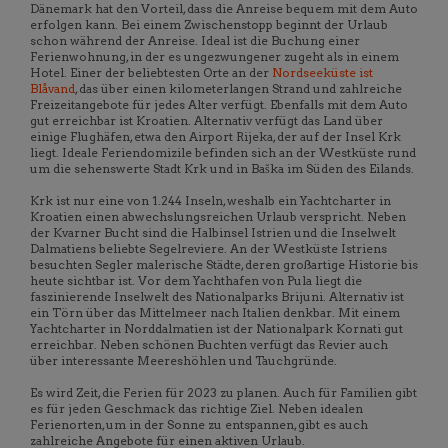
Dänemark hat den Vorteil, dass die Anreise bequem mit dem Auto
erfolgen kann. Bei einem Zwischenstopp beginnt der Urlaub
schon während der Anreise. Ideal ist die Buchung einer
Ferienwohnung, in der es ungezwungener zugeht als in einem
Hotel. Einer der beliebtesten Orte an der
Nordseeküste ist
Blåvand
, das über einen kilometerlangen Strand und zahlreiche
Freizeitangebote für jedes Alter verfügt. Ebenfalls mit dem Auto
gut erreichbar ist Kroatien. Alternativ verfügt das Land über
einige Flughäfen, etwa den Airport Rijeka, der auf der Insel Krk
liegt. Ideale Feriendomizile befinden sich an der Westküste rund
um die sehenswerte Stadt Krk und in Baška im Süden des Eilands.
Krk ist nur eine von 1.244 Inseln, weshalb ein Yachtcharter in
Kroatien einen abwechslungsreichen Urlaub verspricht. Neben
der Kvarner Bucht sind die Halbinsel Istrien und die Inselwelt
Dalmatiens beliebte Segelreviere. An der Westküste Istriens
besuchten Segler malerische Städte, deren großartige Historie bis
heute sichtbar ist. Vor dem Yachthafen von Pula liegt die
faszinierende Inselwelt des Nationalparks Brijuni. Alternativ ist
ein Törn über das Mittelmeer nach Italien denkbar. Mit einem
Yachtcharter in Norddalmatien ist der Nationalpark Kornati gut
erreichbar. Neben schönen Buchten verfügt das Revier auch
über interessante Meereshöhlen und Tauchgründe.
Es wird Zeit, die Ferien für 2023 zu planen. Auch für Familien gibt
es für jeden Geschmack das richtige Ziel. Neben idealen
Ferienorten, um in der Sonne zu entspannen, gibt es auch
zahlreiche Angebote für einen aktiven Urlaub.