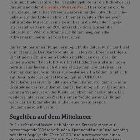
Familien finden zahlreiche Freizeitangebote für die Kids, etwa das
Piratenland oder
die Galileo Wissenswelt
. Hier können große
und kleine Entdecker Wissenswertes über die Entwicklung des
Lebens auf der Erde erfahren. In einer zweiten Themenwelt
entführt das Museum seine Besucher in die Welt der Physik.
Insgesamt warten über 200 interaktive Exponate auf die
Entdeckung. Wer die Strände auf Rügen mag, kann das
Schwestermuseum in Prora besuchen.
Ein Yachtcharter auf Rügen ermöglicht, die Entdeckung der Insel
vom Meer aus. Der Start könnte im Hafen von Breege erfolgen.
Er befindet sich in einem Bodden im Norden der Insel. Ein
lohnenswerter Törn führt zur Insel Hiddensee und um Rügen
herum. Hier lassen sich die majestätischen Kreidefelsen der
Stubbenkammer vom Meer aus bestaunen. Im Süden lohnt sich
ein Besuch der Halbinsel Mönchgut, ein UNESCO
Biosphärenreservat. Es gibt einen Yachthafen, von dem aus eine
Erkundung der traumhaften Landschaft möglich ist. Manchmal
können Wanderer an der Küste Kegelrobben beobachten. Ein
weiteres interessantes Ziel für einen Yachtcharter auf Rügen
wäre der Darß, der ebenfalls über eine faszinierende
Boddenlandschaft verfügt.
Segeltörn auf dem Mittelmeer
In Griechenland lassen sich Meer und Entdeckungen auf
hervorragende Weise verbinden. Spannend ist ein Inselhopping
mit einer Segelyacht. Über 3.000 Inseln versprechen einen
abwechslungsreichen Urlaub. Das Meer vor der Küste bietet