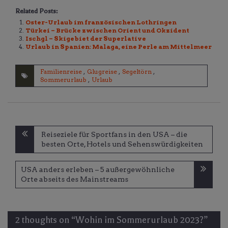
Related Posts:
Oster-Urlaub im französischen Lothringen
Türkei – Brücke zwischen Orient und Okzident
Ischgl – Skigebiet der Superlative
Urlaub in Spanien: Malaga, eine Perle am Mittelmeer
Familienreise
,
Glugreise
,
Segeltörn
,
Sommerurlaub
,
Urlaub
Beitragsnavigation
Reiseziele für Sportfans in den USA – die
besten Orte, Hotels und Sehenswürdigkeiten
USA anders erleben – 5 außergewöhnliche
Orte abseits des Mainstreams
2 thoughts on “
Wohin im Sommerurlaub 2023?
”