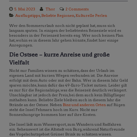
5. Mai 2023
Thor
2 Comments
Ausflugstipps
,
Beliebte Regionen
,
Kulturelle Perlen
Wer den Sommerurlaub noch nicht geplant hat, muss sich
langsam sputen. In einigen der beliebtesten Reiseziele wird es
besonders in der Ferienzeit bereits eng. Wer noch keinen Plan
hat, wohin es in diesem Jahr gehen könnte, findet hier einige
Anregungen.
Die Ostsee – kurze Anreise und große
Vielfalt
Nicht nur Familien wissen zu schätzen, dass der Urlaub im
eigenen Land mit kurzen Wegen verbunden ist. Die Anreise
erfolgt mit dem Auto oder mit der Bahn. Wer in diesem Jahr Geld
sparen möchte, kann dafür das 49-Euro-Ticket nutzen. Leider gilt
es nur für die Regionalzüge, was die Reisezeit deutlich verlängert.
Unschlagbar ist jedoch der Preis, bei dem auch kein Billigflieger
mithalten kann. Beliebte Ziele bleiben auch in diesem Jahr die
Strände an der Ostsee. Neben
Binz und anderen Orten
auf Rügen
steht die Insel Fehmarn hoch im Kurs. Nicht nur
Sonnenhungrige kommen hier auf ihre Kosten.
Die Insel lädt zum Wassersport, zum Wandern und Radfahren
ein. Sehenswert ist die Altstadt von Burg, während Naturfreunde
das Vogelschutzgebiet Grüner Brink zu schätzen wissen.