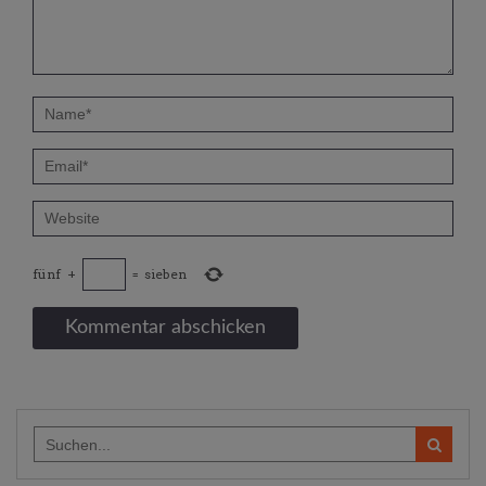
fünf
+
=
sieben
Search
for: