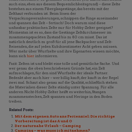
auch eins, eben aus diesem Bequemlichkeitsgrund) – diese Zelte
bestehen aus einem Fiberglasgestänge, das bereits mit der
Zelthaut verbunden ist. Beim lösen der
Verpackungsverankerungen, schnippen die Ringe auseinander
und spannen das Zelt – fertisch! Doch warum sind diese
unfassbar praktischen Zelte nur für Hobby-Zelter geeignet?
Momentan ist es so, dass die Gestänge Zeltdurchmesser im
zusammengepackten Zustand bis zu 80 cm misst. Das ist
natürlich deutlich zu groß für all jene Backpacker und Zelt-
Reisenden, die auf jeden Kubikzentimeter Acht geben müssen.
Wer mehr über Wurfzelte und ihre Eigenarten wissen möchte,
kann sich
hier
informieren.
Fazit: Zelten ist und bleibt eine tolle und gemütliche Sache. Und
wer genau die oben beschriebenen Gründe hat, ein Zelt
aufzuschlagen, für den sind Wurfzelte der ideale Partner.
Bedenkt aber auch hier – wer billig kauft, der kauft in der Regel
zwei mal. Schaut also genau auf die Qualität, schließlich stehen
die Materialien dieser Zelte ständig unter Spannung. Für alle
anderen Nicht-Hobby-Zelter heißt es weiterhin, Stangen
zusammenstecken, Zelt spannen und Heringe in den Boden
treiben.
Related Posts:
Mit dem eigenen Auto ans Ferienziel: Die richtige
Vorbereitung ist das A und O
Der naturnahe Urlaub – Camping
Camping – was muss ich mitnehmen?