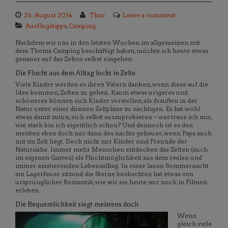
26. August 2014
Thor
Leave a comment
Ausflugstipps
,
Camping
Nachdem wir uns in den letzten Wochen im allgemeinen mit
dem Thema Camping beschäftigt haben, möchte ich heute etwas
genauer auf das Zelten selbst eingehen.
Die Flucht aus dem Alltag lockt in Zelte
Viele Kinder werden es ihren Vätern danken, wenn diese auf die
Idee kommen, Zelten zu gehen. Kaum etwas urigeres und
schöneres können sich Kinder vorstellen, als draußen in der
Natur unter einer dünnen Zeltplane zu nächtigen. Es hat wohl
etwas damit zutun, sich selbst auszuprobieren – was traue ich mir,
wie stark bin ich eigentlich schon? Und dennoch ist es den
meisten eben doch nur dann des nachts geheuer, wenn Papa auch
mit im Zelt liegt. Doch nicht nur Kinder sind Freunde der
Naturnähe. Immer mehr Menschen entdecken das Zelten (auch
im eigenen Garten) als Fluchtmöglichkeit aus dem realen und
immer existierenden Lebensalltag. In einer lauen Sommernacht
am Lagerfeuer sitzend die Sterne beobachten hat etwas von
ursprünglicher Romantik, wie wir sie heute nur noch in Filmen
erleben.
Die Bequemlichkeit siegt meistens doch
Wenn
gleich viele