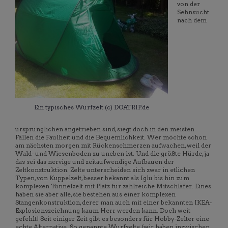
von der
Sehnsucht
nach dem
Ein typisches Wurfzelt (c) DOATRIP.de
ursprünglichen angetrieben sind, siegt doch in den meisten
Fällen die Faulheit und die Bequemlichkeit. Wer möchte schon
am nächsten morgen mit Rückenschmerzen aufwachen, weil der
Wald- und Wiesenboden zu uneben ist. Und die größte Hürde, ja
das sei das nervige und zeitaufwendige Aufbauen der
Zeltkonstruktion. Zelte unterscheiden sich zwar in etlichen
Typen, von Kuppelzelt, besser bekannt als Iglu bis hin zum
komplexen Tunnelzelt mit Platz für zahlreiche Mitschläfer. Eines
haben sie aber alle, sie bestehen aus einer komplexen
Stangenkonstruktion, derer man auch mit einer bekannten IKEA-
Explosionszeichnung kaum Herr werden kann. Doch weit
gefehlt! Seit einiger Zeit gibt es besonders für Hobby-Zelter eine
echte Alternative. So genannte Wurfzelte (wir haben inzwischen