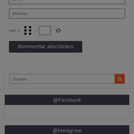
vier
×
=
Search
for:
@Facebook
@Instagram