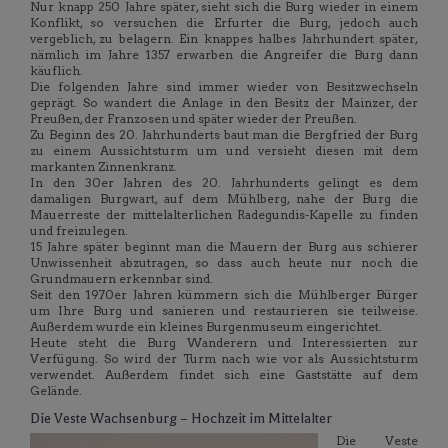
Nur knapp 250 Jahre später, sieht sich die Burg wieder in einem
Konflikt, so versuchen die Erfurter die Burg, jedoch auch
vergeblich, zu belagern. Ein knappes halbes Jahrhundert später,
nämlich im Jahre 1357 erwarben die Angreifer die Burg dann
käuflich.
Die folgenden Jahre sind immer wieder von Besitzwechseln
geprägt. So wandert die Anlage in den Besitz der Mainzer, der
Preußen, der Franzosen und später wieder der Preußen.
Zu Beginn des 20. Jahrhunderts baut man die Bergfried der Burg
zu einem Aussichtsturm um und versieht diesen mit dem
markanten Zinnenkranz.
In den 30er Jahren des 20. Jahrhunderts gelingt es dem
damaligen Burgwart, auf dem Mühlberg, nahe der Burg die
Mauerreste der mittelalterlichen Radegundis-Kapelle zu finden
und freizulegen.
15 Jahre später beginnt man die Mauern der Burg aus schierer
Unwissenheit abzutragen, so dass auch heute nur noch die
Grundmauern erkennbar sind.
Seit den 1970er Jahren kümmern sich die Mühlberger Bürger
um Ihre Burg und sanieren und restaurieren sie teilweise.
Außerdem wurde ein kleines Burgenmuseum eingerichtet.
Heute steht die Burg Wanderern und Interessierten zur
Verfügung. So wird der Turm nach wie vor als Aussichtsturm
verwendet. Außerdem findet sich eine Gaststätte auf dem
Gelände.
Die Veste Wachsenburg – Hochzeit im Mittelalter
Die Veste