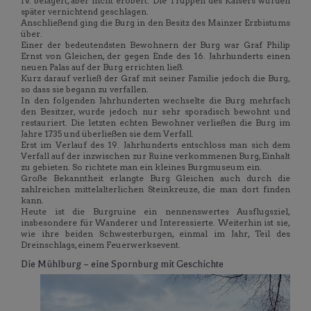
IV. belagert, aber nicht erobert. Die Truppen des Kaisers wurden
später vernichtend geschlagen.
Anschließend ging die Burg in den Besitz des Mainzer Erzbistums
über.
Einer der bedeutendsten Bewohnern der Burg war Graf Philip
Ernst von Gleichen, der gegen Ende des 16. Jahrhunderts einen
neuen Palas auf der Burg errichten ließ.
Kurz darauf verließ der Graf mit seiner Familie jedoch die Burg,
so dass sie begann zu verfallen.
In den folgenden Jahrhunderten wechselte die Burg mehrfach
den Besitzer, wurde jedoch nur sehr sporadisch bewohnt und
restauriert. Die letzten echten Bewohner verließen die Burg im
Jahre 1735 und überließen sie dem Verfall.
Erst im Verlauf des 19. Jahrhunderts entschloss man sich dem
Verfall auf der inzwischen zur Ruine verkommenen Burg, Einhalt
zu gebieten. So richtete man ein kleines Burgmuseum ein.
Große Bekanntheit erlangte Burg Gleichen auch durch die
zahlreichen mittelalterlichen Steinkreuze, die man dort finden
kann.
Heute ist die Burgruine ein nennenswertes Ausflugsziel,
insbesondere für Wanderer und Interessierte. Weiterhin ist sie,
wie ihre beiden Schwesterburgen, einmal im Jahr, Teil des
Dreinschlags, einem Feuerwerksevent.
Die Mühlburg – eine Spornburg mit Geschichte