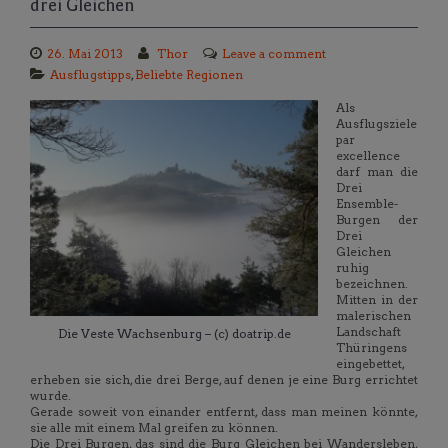
drei Gleichen
26. Mai 2013
Thor
Leave a comment
Ausflugstipps
,
Beliebte Regionen
Als
Ausflugsziele
par
excellence
darf man die
Drei
Ensemble-
Burgen der
Drei
Gleichen
ruhig
bezeichnen.
Mitten in der
malerischen
Landschaft
Die Veste Wachsenburg – (c) doatrip.de
Thüringens
eingebettet,
erheben sie sich, die drei Berge, auf denen je eine Burg errichtet
wurde.
Gerade soweit von einander entfernt, dass man meinen könnte,
sie alle mit einem Mal greifen zu können.
Die Drei Burgen, das sind die Burg Gleichen bei Wandersleben,