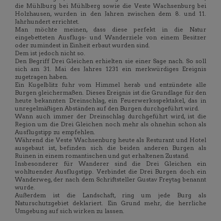
die Mühlburg bei Mühlberg sowie die Veste Wachsenburg bei
Holzhausen, wurden in den Jahren zwischen dem 8. und 11.
Jahrhundert errichtet.
Man möchte meinen, dass diese perfekt in die Natur
eingebetteten Ausflugs- und Wanderziele von einem Besitzer
oder zumindest in Einheit erbaut wurden sind.
Dem ist jedoch nicht so.
Den Begriff Drei Gleichen erhielten sie einer Sage nach. So soll
sich am 31. Mai des Jahres 1231 ein merkwürdiges Ereignis
zugetragen haben.
Ein Kugelblitz fuhr vom Himmel herab und entzündete alle
Burgen gleichermaßen. Dieses Ereignis ist die Grundlage für den
heute bekannten Dreinschlag, ein Feuerwerksspektakel, das in
unregelmäßigen Abständen auf den Burgen durchgeführt wird.
Wann auch immer der Dreinschlag durchgeführt wird, ist die
Region um die Drei Gleichen noch mehr als ohnehin schon als
Ausflugstipp zu empfehlen.
Während die Veste Wachsenburg heute als Resturant und Hotel
ausgebaut ist, befinden sich die beiden anderen Burgen als
Ruinen in einem romantischen und gut erhaltenen Zustand.
Insbesonderer für Wanderer sind die Drei Gleichen ein
wohltuender Ausflugstipp. Verbindet die Drei Burgen doch ein
Wanderweg, der nach dem Schriftsteller Gustav Freytag benannt
wurde.
Außerdem ist die Landschaft, ring um jede Burg als
Naturschutzgebiet deklariert. Ein Grund mehr, die herrliche
Umgebung auf sich wirken zu lassen.