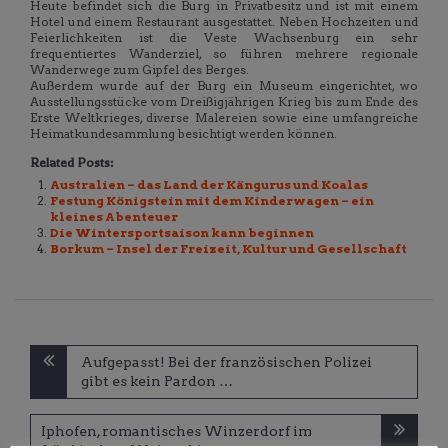
Heute befindet sich die Burg in Privatbesitz und ist mit einem
Hotel und einem Restaurant ausgestattet. Neben Hochzeiten und
Feierlichkeiten ist die Veste Wachsenburg ein sehr
frequentiertes Wanderziel, so führen mehrere regionale
Wanderwege zum Gipfel des Berges.
Außerdem wurde auf der Burg ein Museum eingerichtet, wo
Ausstellungsstücke vom Dreißigjährigen Krieg bis zum Ende des
Erste Weltkrieges, diverse Malereien sowie eine umfangreiche
Heimatkundesammlung besichtigt werden können.
Related Posts:
Australien – das Land der Kängurus und Koalas
Festung Königstein mit dem Kinderwagen – ein
kleines Abenteuer
Die Wintersportsaison kann beginnen
Borkum – Insel der Freizeit, Kultur und Gesellschaft
Beitragsnavigation
Aufgepasst! Bei der französischen Polizei
gibt es kein Pardon …
Iphofen, romantisches Winzerdorf im