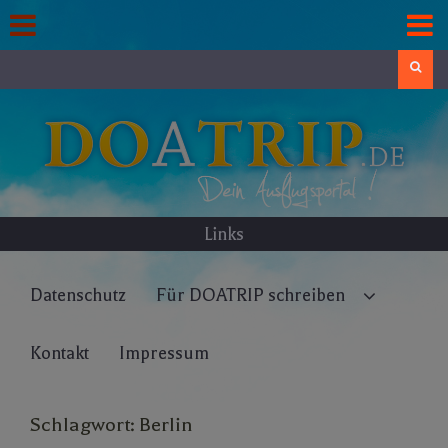
Skip
to
content
Search
Links
Datenschutz
Für DOATRIP schreiben
Kontakt
Impressum
Schlagwort:
Berlin