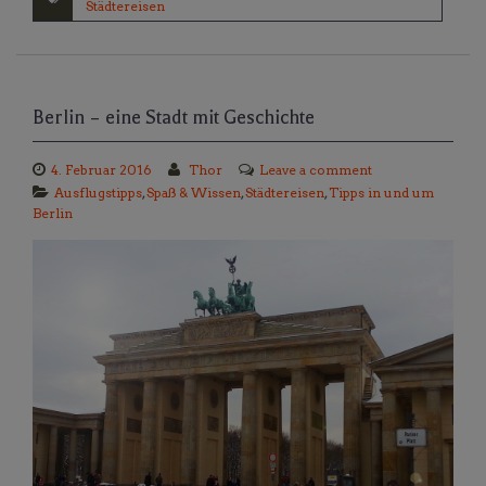
Städtereisen
Berlin – eine Stadt mit Geschichte
4. Februar 2016
Thor
Leave a comment
Ausflugstipps
,
Spaß & Wissen
,
Städtereisen
,
Tipps in und um
Berlin