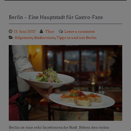
Berlin – Eine Hauptstadt für Gastro-Fans
13. Juni 2017
Thor
Leave a comment
Allgemein
,
Städtereisen
,
Tipps in und um Berlin
Berlin ist eine sehr facettenreiche Stadt. Neben den vielen