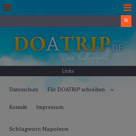
Skip
to
content
Search
Links
Datenschutz
Für DOATRIP schreiben
Kontakt
Impressum
Schlagwort:
Napoleon