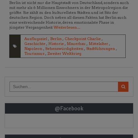
Berlin ist nicht nur die Hauptstadt von Deutschland, sondern auch
mit mehr als 6 Millionen Einwohnern in der Metropolregion die
größte. Sie zählt zu den kulturellsten Städten und ist Sitz der
deutschen Region. Doch neben all diesen Fakten hat Berlin auch
eine weitreichende Historie, deren emotionalste Phase in
jüngster Vergangenheit
Weiterlesen…
Ausflugsziel
,
Berlin
,
Checkpoint Charlie
,
Geschichte
,
Historie
,
Mauerbau
,
Mittelalter
,
Napoleon
,
Sehenswürdigkeiten
,
Stadtführungen
,
Tourismus
,
Zweiter Weltkrieg
Search
for:
@Facebook