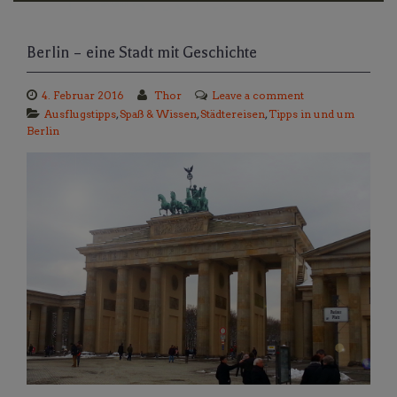
Berlin – eine Stadt mit Geschichte
4. Februar 2016
Thor
Leave a comment
Ausflugstipps
,
Spaß & Wissen
,
Städtereisen
,
Tipps in und um
Berlin