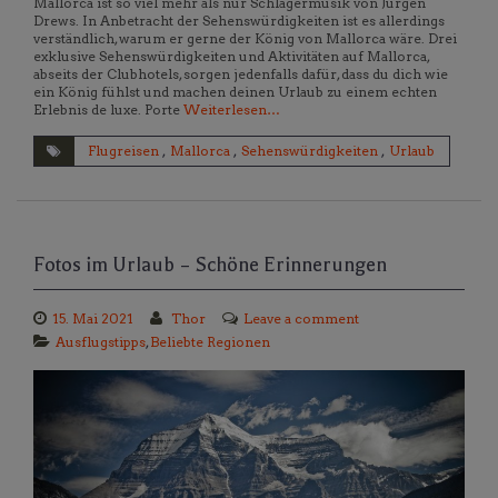
Mallorca ist so viel mehr als nur Schlagermusik von Jürgen
Drews. In Anbetracht der Sehenswürdigkeiten ist es allerdings
verständlich, warum er gerne der König von Mallorca wäre. Drei
exklusive Sehenswürdigkeiten und Aktivitäten auf Mallorca,
abseits der Clubhotels, sorgen jedenfalls dafür, dass du dich wie
ein König fühlst und machen deinen Urlaub zu einem echten
Erlebnis de luxe. Porte
Weiterlesen…
Flugreisen
,
Mallorca
,
Sehenswürdigkeiten
,
Urlaub
Fotos im Urlaub – Schöne Erinnerungen
15. Mai 2021
Thor
Leave a comment
Ausflugstipps
,
Beliebte Regionen