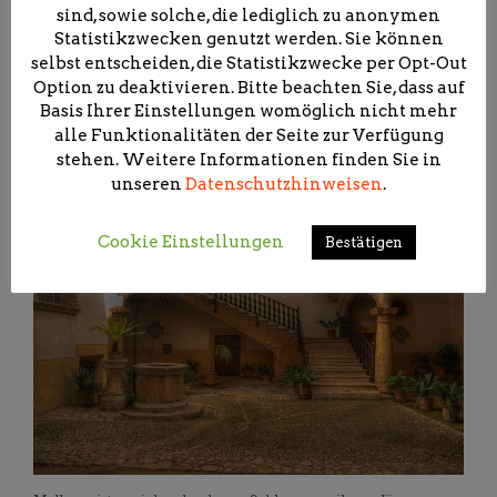
sind, sowie solche, die lediglich zu anonymen
Statistikzwecken genutzt werden. Sie können
Exklusive Sehenswürdigkeiten auf Mallorca
selbst entscheiden, die Statistikzwecke per Opt-Out
Option zu deaktivieren. Bitte beachten Sie, dass auf
1. Dezember 2021
Thor
Leave a comment
Basis Ihrer Einstellungen womöglich nicht mehr
Beliebte Regionen
,
Städtereisen
alle Funktionalitäten der Seite zur Verfügung
stehen. Weitere Informationen finden Sie in
unseren
Datenschutzhinweisen
.
Cookie Einstellungen
Bestätigen