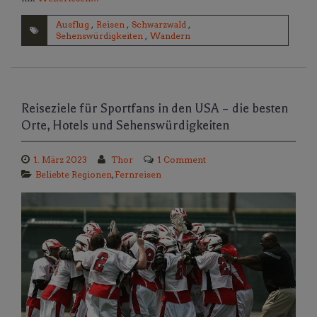
Ausflug
,
Reisen
,
Schwarzwald
,
Sehenswürdigkeiten
,
Wandern
Reiseziele für Sportfans in den USA – die besten
Orte, Hotels und Sehenswürdigkeiten
1. März 2023
Thor
1 Comment
Beliebte Regionen
,
Fernreisen