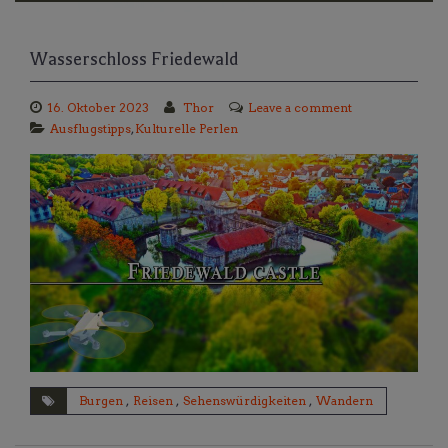
Wasserschloss Friedewald
16. Oktober 2023
Thor
Leave a comment
Ausflugstipps
,
Kulturelle Perlen
Burgen
,
Reisen
,
Sehenswürdigkeiten
,
Wandern