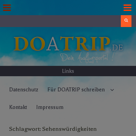
Skip
to
content
Search
Links
Datenschutz
Für DOATRIP schreiben
Kontakt
Impressum
Schlagwort:
Sehenswürdigkeiten