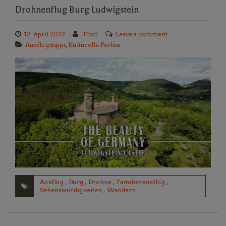
Drohnenflug Burg Ludwigstein
12. April 2022
Thor
Leave a comment
Ausflugstipps
,
Kulturelle Perlen
Ausflug
,
Burg
,
Drohne
,
Familienausflug
,
Sehenswürdigkeiten
,
Wandern