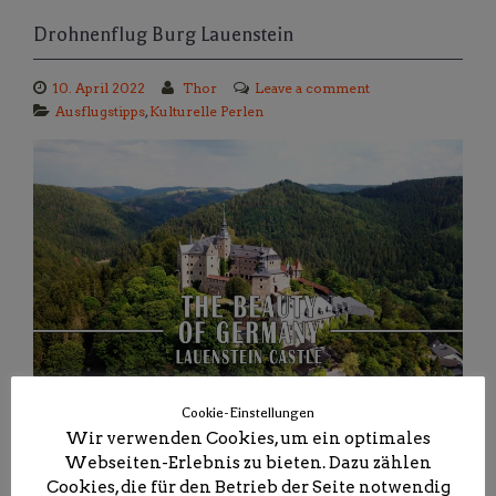
Drohnenflug Burg Lauenstein
10. April 2022
Thor
Leave a comment
Ausflugstipps
,
Kulturelle Perlen
Ausflugsziel
,
Bayern
,
Burg
,
Familienausflug
,
Cookie-Einstellungen
Sehenswürdigkeiten
Wir verwenden Cookies, um ein optimales
Webseiten-Erlebnis zu bieten. Dazu zählen
Cookies, die für den Betrieb der Seite notwendig