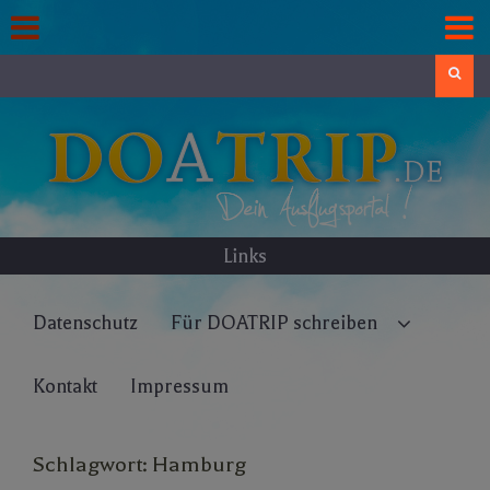
Skip
to
content
Search
Links
Datenschutz
Für DOATRIP schreiben
Kontakt
Impressum
Schlagwort:
Hamburg