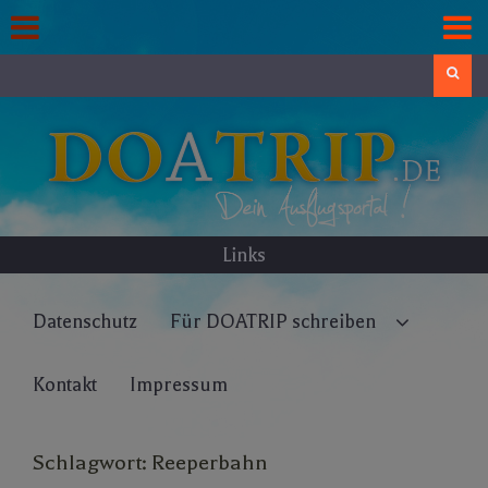
Skip
to
content
Search
Links
Datenschutz
Für DOATRIP schreiben
Kontakt
Impressum
Schlagwort:
Reeperbahn