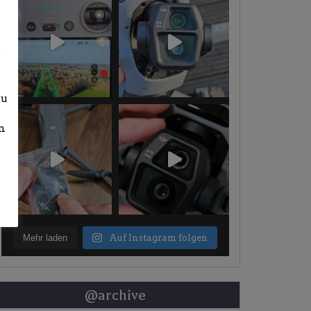
b
zu
n
Mehr laden
Auf Instagram folgen
@archive