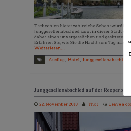
Tschechien bietet zahlreiche Sehenswürdigkeit
Junggesellenabschied kann in dieser Stadt di
daher einen unvergesslichen und gesitteten Sta
s
Erfahren Sie, wie Sie die Nacht zum Tag mac
Weiterlesen…
Ausflug
,
Hotel
,
Junggesellenabschied
,
Junggesellenabschied auf der Reeperbahn
22. November 2018
Thor
Leave a c