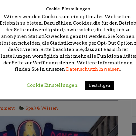
Cookie-Einstellungen
Wir verwenden Cookies, um ein optimales Webseiten-
Erlebnis zu bieten. Dazu zählen Cookies, die für den Betrie
en, Freizeitaktivitäten, Restaurants und Bars. Ein
der Seite notwendig sind, sowie solche, die lediglich zu
e unterschiedlichsten Facetten annehmen. Wer sich
anonymen Statistikzwecken genutzt werden. Sie können
rt in die Ehe wünscht, wird in Prag sicherlich fündig.
elbst entscheiden, die Statistikzwecke per Opt-Out Option 
hen und mit Freunden und Freundinnen die
deaktivieren. Bitte beachten Sie, dass auf Basis Ihrer
Einstellungen womöglich nicht mehr alle Funktionalitäte
Prag
,
Städtereisen
der Seite zur Verfügung stehen. Weitere Informationen
finden Sie in unseren
Datenschutzhinweisen
.
Cookie Einstellungen
Bestätigen
: Der norddeutscher Klassiker
omment
Spaß & Wissen