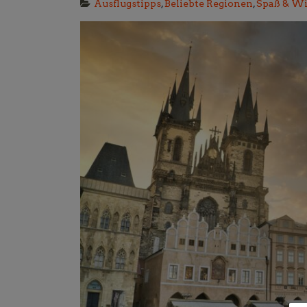
Ausflugstipps
,
Beliebte Regionen
,
Spaß & W