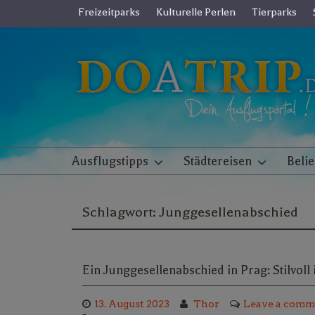
Skip
Freizeitparks
Kulturelle Perlen
Tierparks
to
content
Ausflugstipps
Städtereisen
Beli
Schlagwort:
Junggesellenabschied
Ein Junggesellenabschied in Prag: Stilvoll 
13. August 2023
Thor
Leave a comm