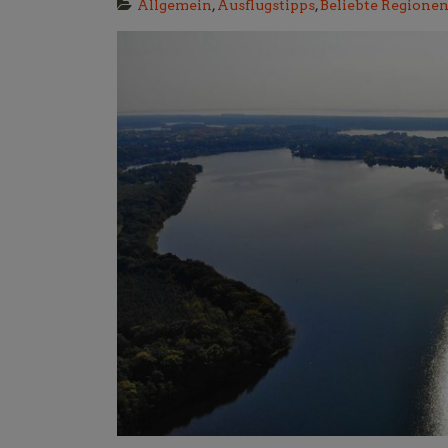
Allgemein
,
Ausflugstipps
,
Beliebte Regione