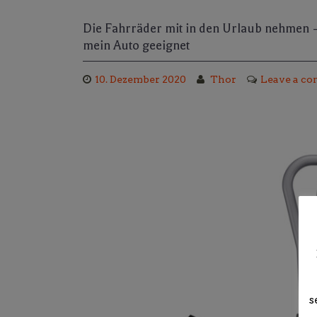
Die Fahrräder mit in den Urlaub nehmen –
mein Auto geeignet
10. Dezember 2020
Thor
Leave a c
s