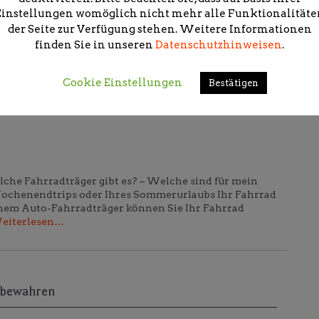
Einstellungen womöglich nicht mehr alle Funktionalitäte
der Seite zur Verfügung stehen. Weitere Informationen
finden Sie in unseren
Datenschutzhinweisen
.
Cookie Einstellungen
Bestätigen
che Fahrradträger gibt es? – Welche sind für mein
ochenendtrips oder Ihres Sommerurlaubs Ihr Fahrrad
inem Auto-Fahrradträger können Sie Ihr Fahrrad
eiterlesen…
t bewahren