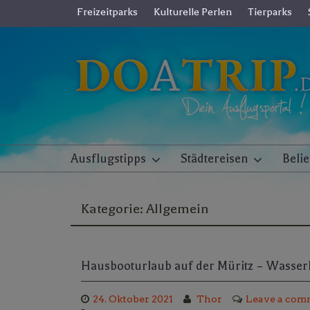
Skip
Freizeitparks
Kulturelle Perlen
Tierparks
to
content
Ausflugstipps
Städtereisen
Beli
Kategorie:
Allgemein
Hausbooturlaub auf der Müritz – Wasser
24. Oktober 2021
Thor
Leave a com