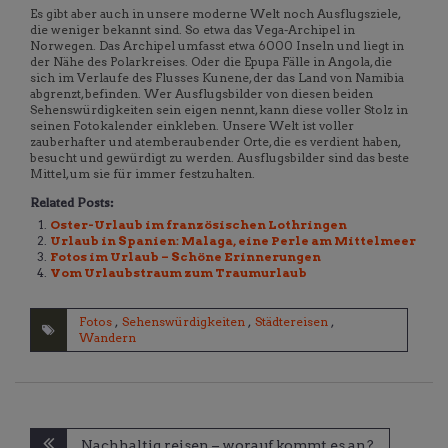
Es gibt aber auch in unsere moderne Welt noch Ausflugsziele,
die weniger bekannt sind. So etwa das Vega-Archipel in
Norwegen. Das Archipel umfasst etwa 6000 Inseln und liegt in
der Nähe des Polarkreises. Oder die Epupa Fälle in Angola, die
sich im Verlaufe des Flusses Kunene, der das Land von Namibia
abgrenzt, befinden. Wer Ausflugsbilder von diesen beiden
Sehenswürdigkeiten sein eigen nennt, kann diese voller Stolz in
seinen Fotokalender einkleben. Unsere Welt ist voller
zauberhafter und atemberaubender Orte, die es verdient haben,
besucht und gewürdigt zu werden. Ausflugsbilder sind das beste
Mittel, um sie für immer festzuhalten.
Related Posts:
Oster-Urlaub im französischen Lothringen
Urlaub in Spanien: Malaga, eine Perle am Mittelmeer
Fotos im Urlaub – Schöne Erinnerungen
Vom Urlaubstraum zum Traumurlaub
Fotos
,
Sehenswürdigkeiten
,
Städtereisen
,
Wandern
Beitragsnavigation
Nachhaltig reisen – worauf kommt es an?