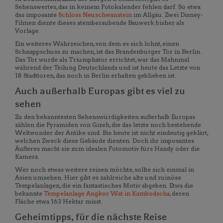
Sehenswertes, das in keinem Fotokalender fehlen darf. So etwa
das imposante
Schloss Neuschwanstein
im Allgäu. Zwei Disney-
Filmen diente dieses atemberaubende Bauwerk bisher als
Vorlage.
Ein weiteres Wahrzeichen, von dem es sich lohnt, einen
Schnappschuss zu machen, ist das Brandenburger Tor in Berlin.
Das Tor wurde als Triumphator errichtet, war das Mahnmal
während der Teilung Deutschlands und ist heute das Letzte von
18 Stadttoren, das noch in Berlin erhalten geblieben ist.
Auch außerhalb Europas gibt es viel zu
sehen
Zu den bekanntesten Sehenswürdigkeiten außerhalb Europas
zählen die Pyramiden von Gizeh, die das letzte noch bestehende
Weltwunder der Antike sind. Bis heute ist nicht eindeutig geklärt,
welchen Zweck diese Gebäude dienten. Doch ihr imposantes
Äußeres macht sie zum idealen Fotomotiv fürs Handy oder die
Kamera.
Wer noch etwas weitere reisen möchte, sollte sich einmal in
Asien umsehen. Hier gibt es zahlreiche alte und ruinöse
Tempelanlagen, die ein fantastisches Motiv abgeben. Etwa die
bekannte
Tempelanlage Angkor Wat in Kambodscha
, deren
Fläche etwa 163 Hektar misst.
Geheimtipps, für die nächste Reise