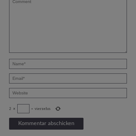
2
×
=
vierzehn